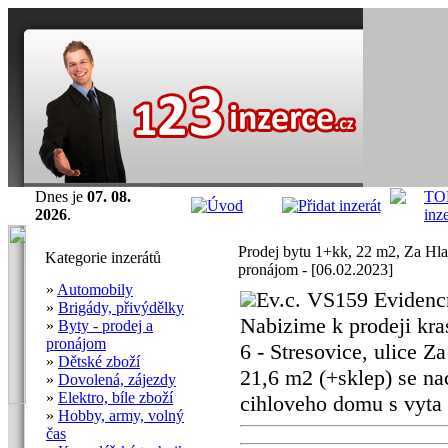
Dnes je
07. 08.
2026
.
Prodej bytu 1+kk, 22 m2, Za Hl
Kategorie inzerátů
pronájom - [06.02.2023]
»
Automobily
Ev.c. VS159 Evidencn
»
Brigády, přivýdělky
Nabizime k prodeji kra
»
Byty - prodej a
pronájom
6 - Stresovice, ulice Z
»
Dětské zboží
21,6 m2 (+sklep) se n
»
Dovolená, zájezdy
»
Elektro, bíle zboží
cihloveho domu s vyta .
»
Hobby, army, volný
čas