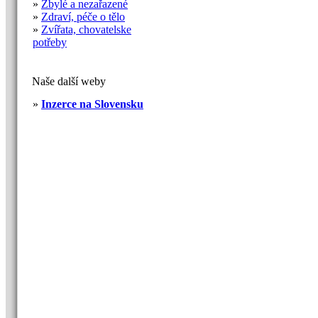
»
Zbylé a nezařazené
»
Zdraví, péče o tělo
»
Zvířata, chovatelske
potřeby
Naše další weby
»
Inzerce na Slovensku