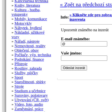
»
Kancelářská technika
« Zpět na předchozí st
»
Knihy, literatura
»
Kultura - hudba,
vstupenky
» Klikněte zde pro zobraz
Info:
»
Mobily, komunikace
inzerenta
»
Motocykly
»
Nábytek, bydlení
Upozornit známého na inzerát
»
Nákladní, užitkové
vozy
E-mail známého:
»
Nářadí, nástroje
»
Nemovitosti, reality
»
Oblečení, obuv
Vaše jméno:
»
Počítače, výp. technika
»
Podnikání, finance
»
Přístroje
»
Rostliny, zahrada
»
Služby, půjčky
»
Sport
»
Starožitnosti, sbírky
»
Stroje
»
Studium a učebnice
»
Suroviny, polotovary
»
Ubytování (ČR, svět)
»
Video, foto, audio
»
Zaměstnání, práce